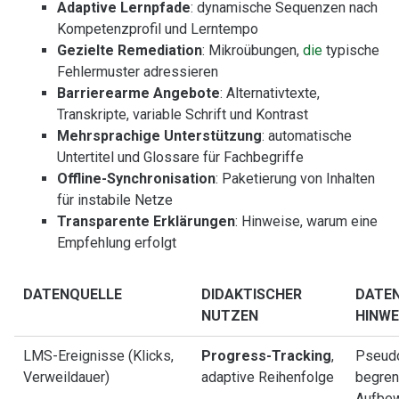
Adaptive Lernpfade
: dynamische Sequenzen nach
Kompetenzprofil und Lerntempo
Gezielte Remediation
: Mikroübungen,
die
typische
Fehlermuster adressieren
Barrierearme Angebote
: Alternativtexte,
Transkripte, variable Schrift und Kontrast
Mehrsprachige Unterstützung
: automatische
Untertitel und Glossare für Fachbegriffe
Offline-Synchronisation
: Paketierung von Inhalten
für instabile Netze
Transparente Erklärungen
: Hinweise, warum eine
Empfehlung erfolgt
DATENQUELLE
DIDAKTISCHER
DATE
NUTZEN
HINWE
LMS-Ereignisse (Klicks,
Progress-Tracking
,
Pseudo
Verweildauer)
adaptive Reihenfolge
begren
Aufbe