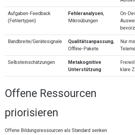
Aufgaben-Feedback
Fehleranalysen
,
On-Dev
(Fehlertypen)
Mikroübungen
Auswe
bevor
Bandbreite/Gerätesignale
Qualitätsanpassung
,
Nur mi
Offline-Pakete
Teleme
Selbsteinschätzungen
Metakognitive
Freiwill
Unterstützung
klare 
Offene Ressourcen
priorisieren
Offene Bildungsressourcen als Standard senken