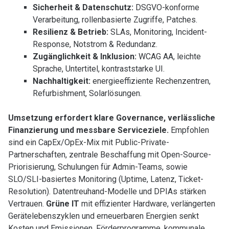
Sicherheit & Datenschutz:
DSGVO-konforme
Verarbeitung, rollenbasierte Zugriffe, Patches.
Resilienz & Betrieb:
SLAs, Monitoring, Incident-
Response, Notstrom & Redundanz.
Zugänglichkeit & Inklusion:
WCAG AA, leichte
Sprache, Untertitel, kontraststarke UI.
Nachhaltigkeit:
energieeffiziente Rechenzentren,
Refurbishment, Solarlösungen.
Umsetzung erfordert klare Governance, verlässliche
Finanzierung und messbare Serviceziele.
Empfohlen
sind ein CapEx/OpEx-Mix mit Public-Private-
Partnerschaften, zentrale Beschaffung mit Open-Source-
Priorisierung, Schulungen für Admin-Teams, sowie
SLO/SLI-basiertes Monitoring (Uptime, Latenz, Ticket-
Resolution). Datentreuhand-Modelle und DPIAs stärken
Vertrauen.
Grüne IT
mit effizienter Hardware, verlängerten
Gerätelebenszyklen und erneuerbaren Energien senkt
Kosten und Emissionen. Förderprogramme, kommunale