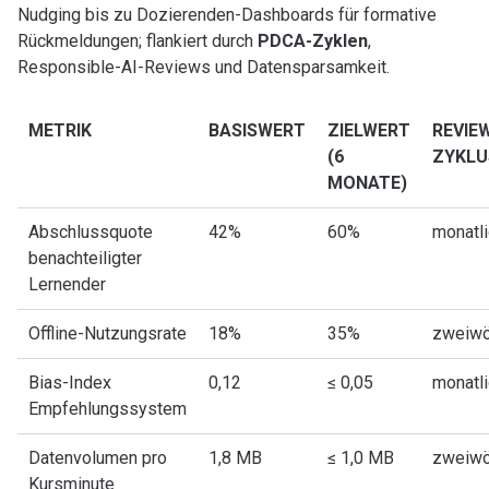
Nudging bis zu Dozierenden-Dashboards für formative
Rückmeldungen; flankiert durch
PDCA-Zyklen
,
Responsible-AI-Reviews und Datensparsamkeit.
METRIK
BASISWERT
ZIELWERT
REVIE
(6
ZYKLU
MONATE)
Abschlussquote
42%
60%
monatli
benachteiligter
Lernender
Offline-Nutzungsrate
18%
35%
zweiwö
Bias-Index
0,12
≤ 0,05
monatli
Empfehlungssystem
Datenvolumen pro
1,8 MB
≤ 1,0 MB
zweiwö
Kursminute