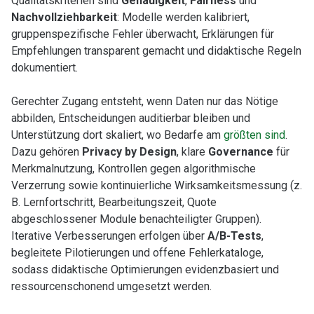
Qualitätskriterien sind
Genauigkeit
,
Fairness
und
Nachvollziehbarkeit
: Modelle werden kalibriert,
gruppenspezifische Fehler überwacht, Erklärungen für
Empfehlungen transparent gemacht und didaktische Regeln
dokumentiert.
Gerechter Zugang entsteht, wenn Daten nur das Nötige
abbilden, Entscheidungen auditierbar bleiben und
Unterstützung dort skaliert, wo Bedarfe am
größten sind
.
Dazu gehören
Privacy by Design
, klare
Governance
für
Merkmalnutzung, Kontrollen gegen algorithmische
Verzerrung sowie kontinuierliche Wirksamkeitsmessung (z.
B. Lernfortschritt, Bearbeitungszeit, Quote
abgeschlossener Module benachteiligter Gruppen).
Iterative Verbesserungen erfolgen über
A/B-Tests
,
begleitete Pilotierungen und offene Fehlerkataloge,
sodass didaktische Optimierungen evidenzbasiert und
ressourcenschonend umgesetzt werden.