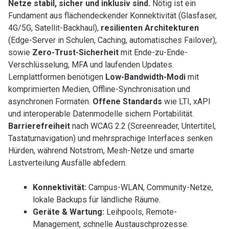
Netze stabil, sicher und inklusiv sind.
Nötig ist ein
Fundament aus flächendeckender Konnektivität (Glasfaser,
4G/5G, Satellit-Backhaul),
resilienten Architekturen
(Edge-Server in Schulen, Caching, automatisches Failover),
sowie
Zero-Trust-Sicherheit
mit Ende-zu-Ende-
Verschlüsselung, MFA und laufenden Updates.
Lernplattformen benötigen
Low-Bandwidth-Modi
mit
komprimierten Medien, Offline-Synchronisation und
asynchronen Formaten.
Offene Standards
wie LTI, xAPI
und interoperable Datenmodelle sichern Portabilität.
Barrierefreiheit
nach WCAG 2.2 (Screenreader, Untertitel,
Tastaturnavigation) und mehrsprachige Interfaces senken
Hürden, während Notstrom, Mesh-Netze und smarte
Lastverteilung Ausfälle abfedern.
Konnektivität:
Campus-WLAN, Community-Netze,
lokale Backups für ländliche Räume.
Geräte & Wartung:
Leihpools, Remote-
Management, schnelle Austauschprozesse.