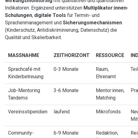
Wirkungsmonitoring
mit qualitativen und quantitativen
Indikatoren. Ergänzend unterstützen
Multiplikator:innen-
Schulungen
,
digitale Tools
für Termin- und
Sprachenmanagement und
Sicherungsmechanismen
(Kinderschutz, Antidiskriminierung, Datenschutz) die
Qualität und Skalierbarkeit.
MASSNAHME
ZEITHORIZONT
RESSOURCE
IN
Sprachcafé mit
0-3 Monate
Raum,
Tei
Kinderbetreuung
Ehrenamt
Job-Mentoring
3-6 Monate
Mentor:innen,
Pra
Tandems
Matching
Vereinsstipendien
laufend
Mikrofonds
Ne
Mit
Community-
6-9 Monate
Redaktion,
Rei