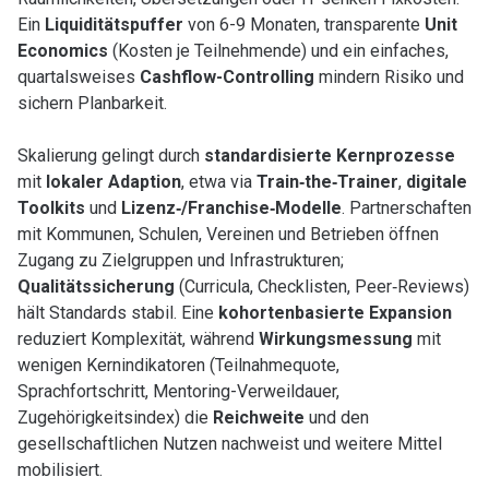
Ein
Liquiditätspuffer
von 6-9 Monaten, transparente
Unit
Economics
(Kosten je Teilnehmende) und ein einfaches,
quartalsweises
Cashflow-Controlling
mindern Risiko und
sichern Planbarkeit.
Skalierung gelingt durch
standardisierte Kernprozesse
mit
lokaler Adaption
, etwa via
Train‑the‑Trainer
,
digitale
Toolkits
und
Lizenz‑/Franchise‑Modelle
. Partnerschaften
mit Kommunen, Schulen, Vereinen und Betrieben öffnen
Zugang zu Zielgruppen und Infrastrukturen;
Qualitätssicherung
(Curricula, Checklisten, Peer‑Reviews)
hält Standards stabil. Eine
kohortenbasierte Expansion
reduziert Komplexität, während
Wirkungsmessung
mit
wenigen Kernindikatoren (Teilnahmequote,
Sprachfortschritt, Mentoring-Verweildauer,
Zugehörigkeitsindex) die
Reichweite
und den
gesellschaftlichen Nutzen nachweist und weitere Mittel
mobilisiert.