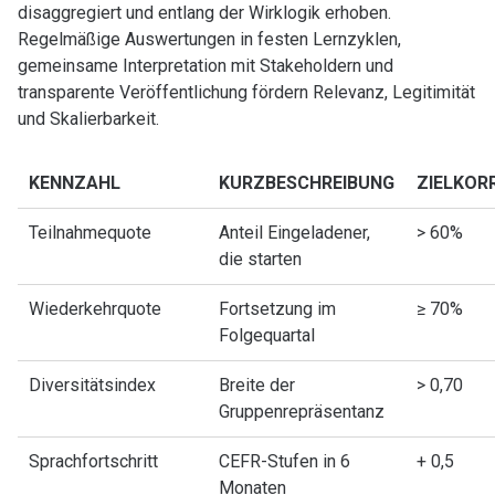
disaggregiert und entlang der Wirklogik erhoben.
Regelmäßige Auswertungen in festen Lernzyklen,
gemeinsame Interpretation mit Stakeholdern und
transparente Veröffentlichung fördern Relevanz, Legitimität
und Skalierbarkeit.
KENNZAHL
KURZBESCHREIBUNG
ZIELKOR
Teilnahmequote
Anteil Eingeladener,
> 60%
die starten
Wiederkehrquote
Fortsetzung im
≥ 70%
Folgequartal
Diversitätsindex
Breite der
> 0,70
Gruppenrepräsentanz
Sprachfortschritt
CEFR-Stufen in 6
+ 0,5
Monaten