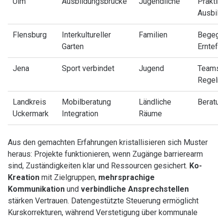
Ulm
Ausbildungsbrücke
Jugendliche
Prakti
Ausbi
Flensburg
Interkultureller
Familien
Begeg
Garten
Ernte
Jena
Sport verbindet
Jugend
Teams
Regel
Landkreis
Mobilberatung
Ländliche
Berat
Uckermark
Integration
Räume
Aus den gemachten Erfahrungen kristallisieren sich Muster
heraus: Projekte funktionieren, wenn Zugänge barrierearm
sind, Zuständigkeiten klar und Ressourcen gesichert.
Ko-
Kreation
mit Zielgruppen,
mehrsprachige
Kommunikation
und
verbindliche Ansprechstellen
stärken Vertrauen. Datengestützte Steuerung ermöglicht
Kurskorrekturen, während Verstetigung über kommunale