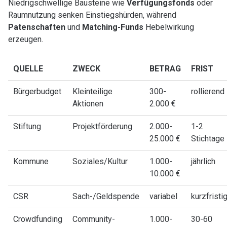
Niedrigschwellige Bausteine wie
Verfügungsfonds
oder
Raumnutzung senken Einstiegshürden, während
Patenschaften
und
Matching-Funds
Hebelwirkung
erzeugen.
QUELLE
ZWECK
BETRAG
FRIST
Bürgerbudget
Kleinteilige
300-
rollierend
Aktionen
2.000 €
Stiftung
Projektförderung
2.000-
1-2
25.000 €
Stichtage
Kommune
Soziales/Kultur
1.000-
jährlich
10.000 €
CSR
Sach-/Geldspende
variabel
kurzfristi
Crowdfunding
Community-
1.000-
30-60