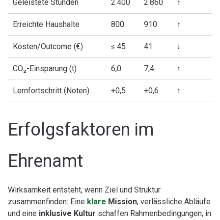
Geleistete Stunden
2.400
2.860
↑
Erreichte Haushalte
800
910
↑
Kosten/Outcome (€)
≤ 45
41
↓
CO₂-Einsparung (t)
6,0
7,4
↑
Lernfortschritt (Noten)
+0,5
+0,6
↑
Erfolgsfaktoren im
Ehrenamt
Wirksamkeit entsteht, wenn Ziel und Struktur
zusammenfinden: Eine
klare
Mission
, verlässliche Abläufe
und eine
inklusive Kultur
schaffen Rahmenbedingungen, in