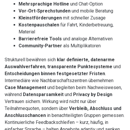
Mehrsprachige Hotline
und Chat-Option
Vor-Ort-Sprechstunden
und mobile Beratung
Kleinstförderungen
mit schneller Zusage
Kostenpauschalen
für Fahrt, Kinderbetreuung,
Material
Barrierefreie Tools
und analoge Alternativen
Community-Partner
als Multiplikatoren
Strukturell bewähren sich
klar definierte, datenarme
Auswahlverfahren
,
transparente Punktesysteme
und
Entscheidungen binnen festgesetzter Fristen
.
Intermediäre wie Nachbarschaftszentren übernehmen
Case Management
und begleiten beim Nachweiswesen,
während
Datensparsamkeit
und
Privacy by Design
Vertrauen sichern. Wirkung wird nicht nur über
Teilnahmequoten, sondern über
Verbleib, Abschluss und
Anschlusschancen
in benachteiligten Gruppen gemessen.
Kontinuierliche Feedbackschleifen – kurz, häufig, in
einfacher Sprache – halten Angebote adaptiv und senken