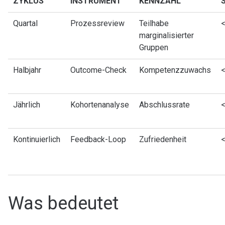
ZYKLUS
INSTRUMENT
KENNZAHL
Quartal
Prozessreview
Teilhabe
<
marginalisierter
Gruppen
Halbjahr
Outcome-Check
Kompetenzzuwachs
<
Jährlich
Kohortenanalyse
Abschlussrate
<
Kontinuierlich
Feedback-Loop
Zufriedenheit
<
Was bedeutet