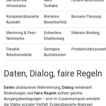
Barrierefreie
Mehr
Höhere Abschlüsse
Infrastruktur
Teilhabe
Kompetenzbasierte
Breiteres
Bessere Passung
Auswahl
Bewerberfeld
Mentoring & Peer-
Schnellere
Stärkere Bindung
Netzwerke
Einarbeitung
Flexible
Geringere
Produktivitätszuwac
Arbeitsmodelle
Ausfallzeiten
Daten, Dialog, faire Regeln
Daten
strukturieren Wahrnehmung,
Dialog
verhandelt
Bedeutungen, und
faire Regeln
sichern gleiche
Ausgangsbedingungen – erst im Zusammenspiel entsteht
die Stärke sozialer Vielfalt. Evidenzbasierte Analysen